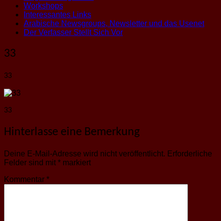
Workshops
Interessantes Links
Arabische Newsgroups, Newsletter und das Usenet
Der Verfasser Stellt Sich Vor
33
33
33
Hinterlasse eine Bemerkung
Deine E-Mail-Adresse wird nicht veröffentlicht.
Erforderliche
Felder sind mit
*
markiert
Kommentar
*