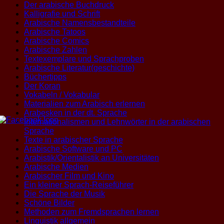
Der arabische Buchdruck
Kalligrafie und Schrift
Arabische Namensbestandteile
Arabische Tatoos
Arabische Comics
Arabische Zahlen
Textexemplare und Sprachproben
Arabische Literatur(geschichte)
Büchertipps
Der Koran
Vokabeln / Vokabular
Materialien zum Arabisch erlernen
Arabesken in der dt. Sprache
Internationalismen und Lehnwörter in der arabischen
Sprache
Texte in arabischer Sprache
Arabische Software und PC
Arabistik/Orientalistik an Universitäten
Arabische Medien
Arabischer Film und Kino
Ein kleiner Sprach-Reiseführer
Die Sprache der Musik
Schöne Bilder
Methoden zum Fremdsprachen lernen
Linguistik allgemein