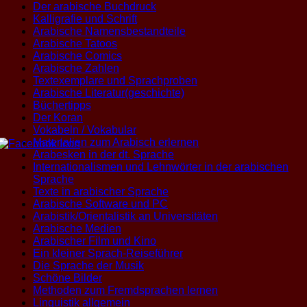
Der arabische Buchdruck
Kalligrafie und Schrift
Arabische Namensbestandteile
Arabische Tatoos
Arabische Comics
Arabische Zahlen
Textexemplare und Sprachproben
Arabische Literatur(geschichte)
Büchertipps
Der Koran
Vokabeln / Vokabular
Materialien zum Arabisch erlernen
Arabesken in der dt. Sprache
Internationalismen und Lehnwörter in der arabischen
Sprache
Texte in arabischer Sprache
Arabische Software und PC
Arabistik/Orientalistik an Universitäten
Arabische Medien
Arabischer Film und Kino
Ein kleiner Sprach-Reiseführer
Die Sprache der Musik
Schöne Bilder
Methoden zum Fremdsprachen lernen
Linguistik allgemein