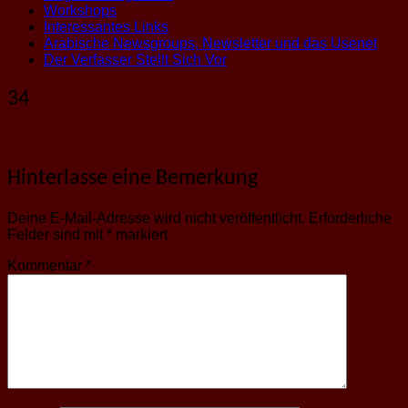
Workshops
Interessantes Links
Arabische Newsgroups, Newsletter und das Usenet
Der Verfasser Stellt Sich Vor
34
Hinterlasse eine Bemerkung
Deine E-Mail-Adresse wird nicht veröffentlicht.
Erforderliche
Felder sind mit
*
markiert
Kommentar
*