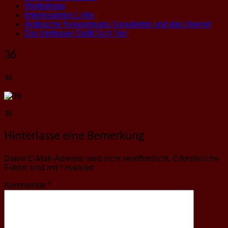
Workshops
Interessantes Links
Arabische Newsgroups, Newsletter und das Usenet
Der Verfasser Stellt Sich Vor
36
36
36
Hinterlasse eine Bemerkung
Deine E-Mail-Adresse wird nicht veröffentlicht.
Erforderliche
Felder sind mit
*
markiert
Kommentar
*