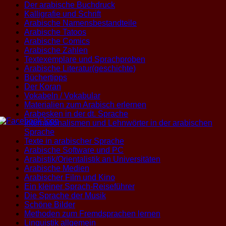
Der arabische Buchdruck
Kalligrafie und Schrift
Arabische Namensbestandteile
Arabische Tatoos
Arabische Comics
Arabische Zahlen
Textexemplare und Sprachproben
Arabische Literatur(geschichte)
Büchertipps
Der Koran
Vokabeln / Vokabular
Materialien zum Arabisch erlernen
Arabesken in der dt. Sprache
Internationalismen und Lehnwörter in der arabischen
Sprache
Texte in arabischer Sprache
Arabische Software und PC
Arabistik/Orientalistik an Universitäten
Arabische Medien
Arabischer Film und Kino
Ein kleiner Sprach-Reiseführer
Die Sprache der Musik
Schöne Bilder
Methoden zum Fremdsprachen lernen
Linguistik allgemein