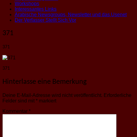
Workshops
Interessantes Links
Arabische Newsgroups, Newsletter und das Usenet
Der Verfasser Stellt Sich Vor
371
371
371
Hinterlasse eine Bemerkung
Deine E-Mail-Adresse wird nicht veröffentlicht.
Erforderliche
Felder sind mit
*
markiert
Kommentar
*