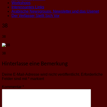
Workshops
Interessantes Links
Arabische Newsgroups, Newsletter und das Usenet
Der Verfasser Stellt Sich Vor
38
38
38
Hinterlasse eine Bemerkung
Deine E-Mail-Adresse wird nicht veröffentlicht.
Erforderliche
Felder sind mit
*
markiert
Kommentar
*