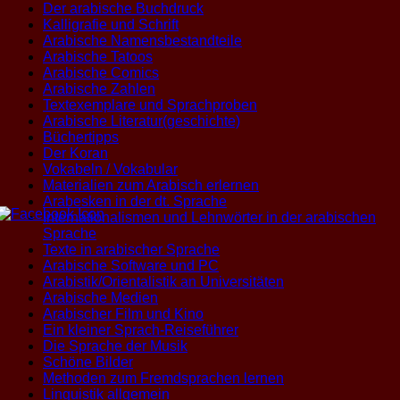
Der arabische Buchdruck
Kalligrafie und Schrift
Arabische Namensbestandteile
Arabische Tatoos
Arabische Comics
Arabische Zahlen
Textexemplare und Sprachproben
Arabische Literatur(geschichte)
Büchertipps
Der Koran
Vokabeln / Vokabular
Materialien zum Arabisch erlernen
Arabesken in der dt. Sprache
Internationalismen und Lehnwörter in der arabischen
Sprache
Texte in arabischer Sprache
Arabische Software und PC
Arabistik/Orientalistik an Universitäten
Arabische Medien
Arabischer Film und Kino
Ein kleiner Sprach-Reiseführer
Die Sprache der Musik
Schöne Bilder
Methoden zum Fremdsprachen lernen
Linguistik allgemein