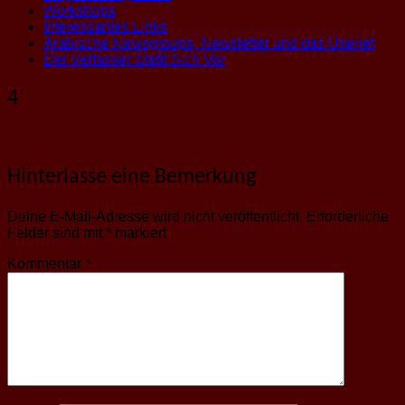
Workshops
Interessantes Links
Arabische Newsgroups, Newsletter und das Usenet
Der Verfasser Stellt Sich Vor
4
Hinterlasse eine Bemerkung
Deine E-Mail-Adresse wird nicht veröffentlicht.
Erforderliche
Felder sind mit
*
markiert
Kommentar
*