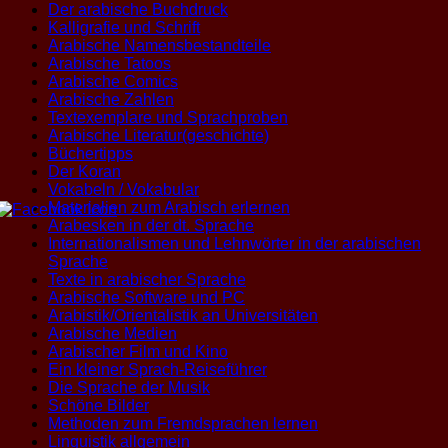
Der arabische Buchdruck
Kalligrafie und Schrift
Arabische Namensbestandteile
Arabische Tatoos
Arabische Comics
Arabische Zahlen
Textexemplare und Sprachproben
Arabische Literatur(geschichte)
Büchertipps
Der Koran
Vokabeln / Vokabular
Materialien zum Arabisch erlernen
Arabesken in der dt. Sprache
Internationalismen und Lehnwörter in der arabischen
Sprache
Texte in arabischer Sprache
Arabische Software und PC
Arabistik/Orientalistik an Universitäten
Arabische Medien
Arabischer Film und Kino
Ein kleiner Sprach-Reiseführer
Die Sprache der Musik
Schöne Bilder
Methoden zum Fremdsprachen lernen
Linguistik allgemein