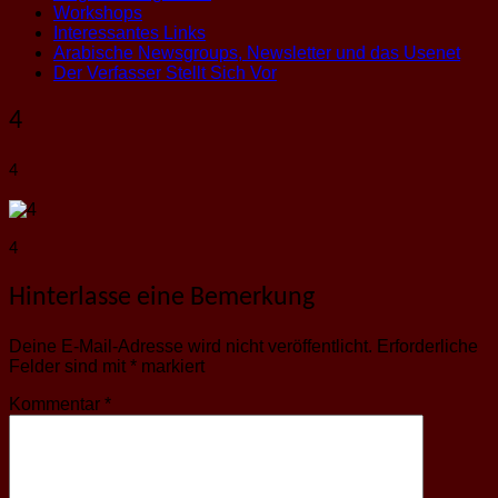
Workshops
Interessantes Links
Arabische Newsgroups, Newsletter und das Usenet
Der Verfasser Stellt Sich Vor
4
4
4
Hinterlasse eine Bemerkung
Deine E-Mail-Adresse wird nicht veröffentlicht.
Erforderliche
Felder sind mit
*
markiert
Kommentar
*