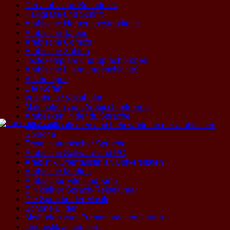
Der arabische Buchdruck
Kalligrafie und Schrift
Arabische Namensbestandteile
Arabische Tatoos
Arabische Comics
Arabische Zahlen
Textexemplare und Sprachproben
Arabische Literatur(geschichte)
Büchertipps
Der Koran
Vokabeln / Vokabular
Materialien zum Arabisch erlernen
Arabesken in der dt. Sprache
Internationalismen und Lehnwörter in der arabischen
Sprache
Texte in arabischer Sprache
Arabische Software und PC
Arabistik/Orientalistik an Universitäten
Arabische Medien
Arabischer Film und Kino
Ein kleiner Sprach-Reiseführer
Die Sprache der Musik
Schöne Bilder
Methoden zum Fremdsprachen lernen
Linguistik allgemein