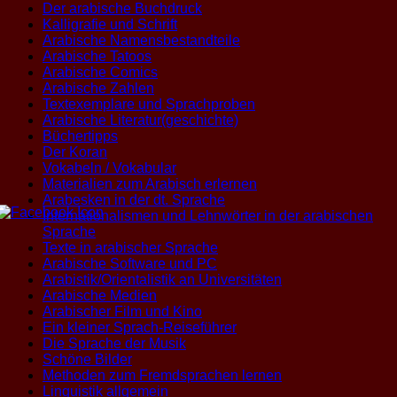
Der arabische Buchdruck
Kalligrafie und Schrift
Arabische Namensbestandteile
Arabische Tatoos
Arabische Comics
Arabische Zahlen
Textexemplare und Sprachproben
Arabische Literatur(geschichte)
Büchertipps
Der Koran
Vokabeln / Vokabular
Materialien zum Arabisch erlernen
Arabesken in der dt. Sprache
Internationalismen und Lehnwörter in der arabischen
Sprache
Texte in arabischer Sprache
Arabische Software und PC
Arabistik/Orientalistik an Universitäten
Arabische Medien
Arabischer Film und Kino
Ein kleiner Sprach-Reiseführer
Die Sprache der Musik
Schöne Bilder
Methoden zum Fremdsprachen lernen
Linguistik allgemein