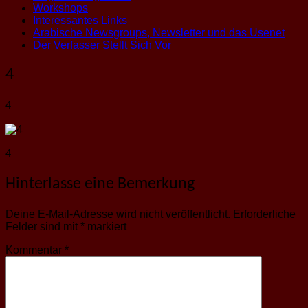
Workshops
Interessantes Links
Arabische Newsgroups, Newsletter und das Usenet
Der Verfasser Stellt Sich Vor
4
4
4
Hinterlasse eine Bemerkung
Deine E-Mail-Adresse wird nicht veröffentlicht.
Erforderliche
Felder sind mit
*
markiert
Kommentar
*