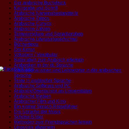
Der arabische Buchdruck
Kalligrafie und Schrift
Arabische Namensbestandteile
Arabische Tatoos
Arabische Comics
Arabische Zahlen
Textexemplare und Sprachproben
Arabische Literatur(geschichte)
Büchertipps
Der Koran
Vokabeln / Vokabular
Materialien zum Arabisch erlernen
Arabesken in der dt. Sprache
Internationalismen und Lehnwörter in der arabischen
Sprache
Texte in arabischer Sprache
Arabische Software und PC
Arabistik/Orientalistik an Universitäten
Arabische Medien
Arabischer Film und Kino
Ein kleiner Sprach-Reiseführer
Die Sprache der Musik
Schöne Bilder
Methoden zum Fremdsprachen lernen
Linguistik allgemein