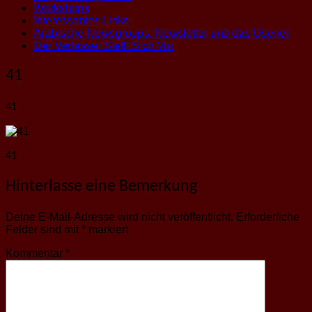
Workshops
Interessantes Links
Arabische Newsgroups, Newsletter und das Usenet
Der Verfasser Stellt Sich Vor
41
41
41
Hinterlasse eine Bemerkung
Deine E-Mail-Adresse wird nicht veröffentlicht.
Erforderliche
Felder sind mit
*
markiert
Kommentar
*