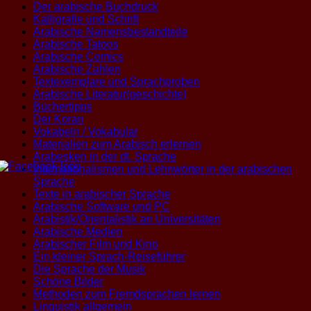
Der arabische Buchdruck
Kalligrafie und Schrift
Arabische Namensbestandteile
Arabische Tatoos
Arabische Comics
Arabische Zahlen
Textexemplare und Sprachproben
Arabische Literatur(geschichte)
Büchertipps
Der Koran
Vokabeln / Vokabular
Materialien zum Arabisch erlernen
Arabesken in der dt. Sprache
Internationalismen und Lehnwörter in der arabischen
Sprache
Texte in arabischer Sprache
Arabische Software und PC
Arabistik/Orientalistik an Universitäten
Arabische Medien
Arabischer Film und Kino
Ein kleiner Sprach-Reiseführer
Die Sprache der Musik
Schöne Bilder
Methoden zum Fremdsprachen lernen
Linguistik allgemein