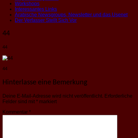
Workshops
Interessantes Links
Arabische Newsgroups, Newsletter und das Usenet
Der Verfasser Stellt Sich Vor
44
44
44
Hinterlasse eine Bemerkung
Deine E-Mail-Adresse wird nicht veröffentlicht.
Erforderliche
Felder sind mit
*
markiert
Kommentar
*