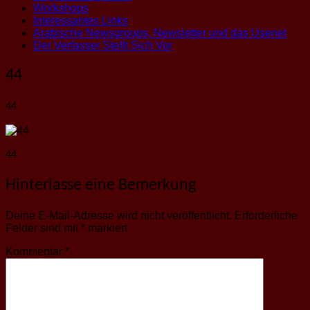
Workshops
Interessantes Links
Arabische Newsgroups, Newsletter und das Usenet
Der Verfasser Stellt Sich Vor
44
44
44
Hinterlasse eine Bemerkung
Deine E-Mail-Adresse wird nicht veröffentlicht.
Erforderliche
Felder sind mit
*
markiert
Kommentar
*