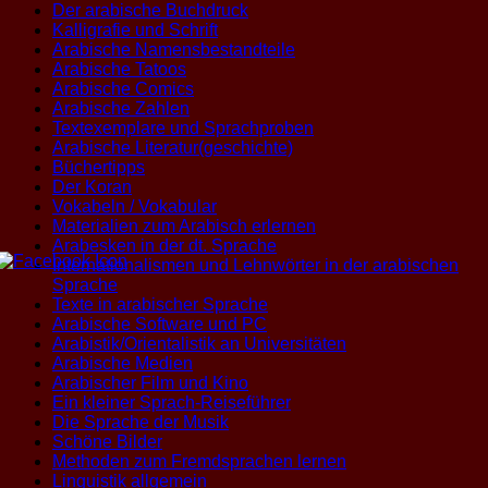
Der arabische Buchdruck
Kalligrafie und Schrift
Arabische Namensbestandteile
Arabische Tatoos
Arabische Comics
Arabische Zahlen
Textexemplare und Sprachproben
Arabische Literatur(geschichte)
Büchertipps
Der Koran
Vokabeln / Vokabular
Materialien zum Arabisch erlernen
Arabesken in der dt. Sprache
Internationalismen und Lehnwörter in der arabischen
Sprache
Texte in arabischer Sprache
Arabische Software und PC
Arabistik/Orientalistik an Universitäten
Arabische Medien
Arabischer Film und Kino
Ein kleiner Sprach-Reiseführer
Die Sprache der Musik
Schöne Bilder
Methoden zum Fremdsprachen lernen
Linguistik allgemein