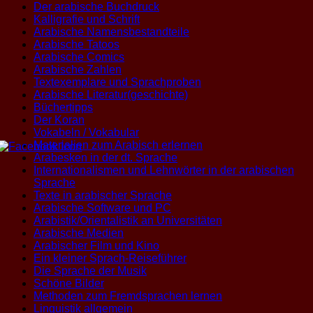
Der arabische Buchdruck
Kalligrafie und Schrift
Arabische Namensbestandteile
Arabische Tatoos
Arabische Comics
Arabische Zahlen
Textexemplare und Sprachproben
Arabische Literatur(geschichte)
Büchertipps
Der Koran
Vokabeln / Vokabular
Materialien zum Arabisch erlernen
Arabesken in der dt. Sprache
Internationalismen und Lehnwörter in der arabischen
Sprache
Texte in arabischer Sprache
Arabische Software und PC
Arabistik/Orientalistik an Universitäten
Arabische Medien
Arabischer Film und Kino
Ein kleiner Sprach-Reiseführer
Die Sprache der Musik
Schöne Bilder
Methoden zum Fremdsprachen lernen
Linguistik allgemein