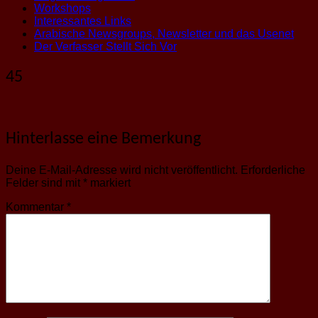
Workshops
Interessantes Links
Arabische Newsgroups, Newsletter und das Usenet
Der Verfasser Stellt Sich Vor
45
Hinterlasse eine Bemerkung
Deine E-Mail-Adresse wird nicht veröffentlicht.
Erforderliche
Felder sind mit
*
markiert
Kommentar
*