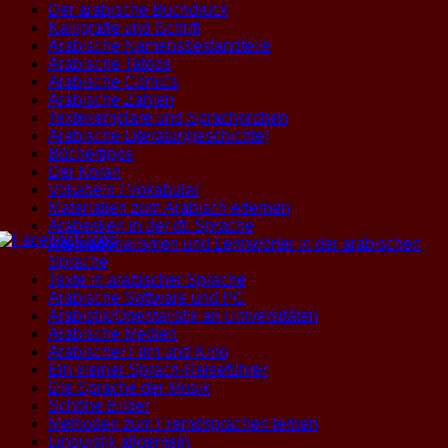
Der arabische Buchdruck
Kalligrafie und Schrift
Arabische Namensbestandteile
Arabische Tatoos
Arabische Comics
Arabische Zahlen
Textexemplare und Sprachproben
Arabische Literatur(geschichte)
Büchertipps
Der Koran
Vokabeln / Vokabular
Materialien zum Arabisch erlernen
Arabesken in der dt. Sprache
Internationalismen und Lehnwörter in der arabischen
Sprache
Texte in arabischer Sprache
Arabische Software und PC
Arabistik/Orientalistik an Universitäten
Arabische Medien
Arabischer Film und Kino
Ein kleiner Sprach-Reiseführer
Die Sprache der Musik
Schöne Bilder
Methoden zum Fremdsprachen lernen
Linguistik allgemein