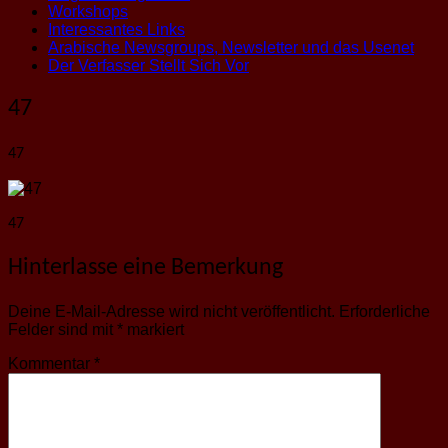
Workshops
Interessantes Links
Arabische Newsgroups, Newsletter und das Usenet
Der Verfasser Stellt Sich Vor
47
47
47
Hinterlasse eine Bemerkung
Deine E-Mail-Adresse wird nicht veröffentlicht.
Erforderliche
Felder sind mit
*
markiert
Kommentar
*