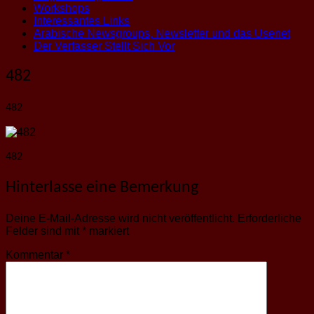
Workshops
Interessantes Links
Arabische Newsgroups, Newsletter und das Usenet
Der Verfasser Stellt Sich Vor
482
482
482
Hinterlasse eine Bemerkung
Deine E-Mail-Adresse wird nicht veröffentlicht.
Erforderliche
Felder sind mit
*
markiert
Kommentar
*