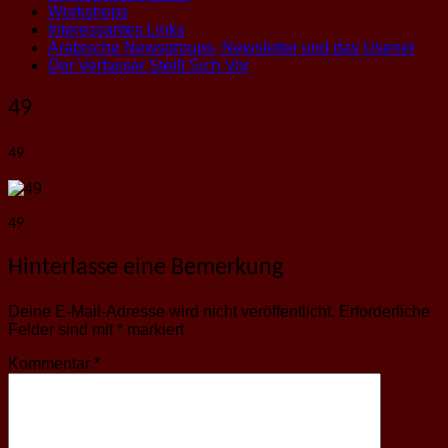
Workshops
Interessantes Links
Arabische Newsgroups, Newsletter und das Usenet
Der Verfasser Stellt Sich Vor
49
49
49
Hinterlasse eine Bemerkung
Deine E-Mail-Adresse wird nicht veröffentlicht.
Erforderliche
Felder sind mit
*
markiert
Kommentar
*