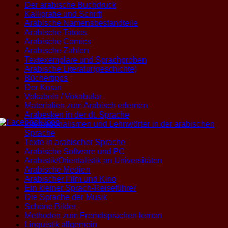
Der arabische Buchdruck
Kalligrafie und Schrift
Arabische Namensbestandteile
Arabische Tatoos
Arabische Comics
Arabische Zahlen
Textexemplare und Sprachproben
Arabische Literatur(geschichte)
Büchertipps
Der Koran
Vokabeln / Vokabular
Materialien zum Arabisch erlernen
Arabesken in der dt. Sprache
Internationalismen und Lehnwörter in der arabischen
Sprache
Texte in arabischer Sprache
Arabische Software und PC
Arabistik/Orientalistik an Universitäten
Arabische Medien
Arabischer Film und Kino
Ein kleiner Sprach-Reiseführer
Die Sprache der Musik
Schöne Bilder
Methoden zum Fremdsprachen lernen
Linguistik allgemein