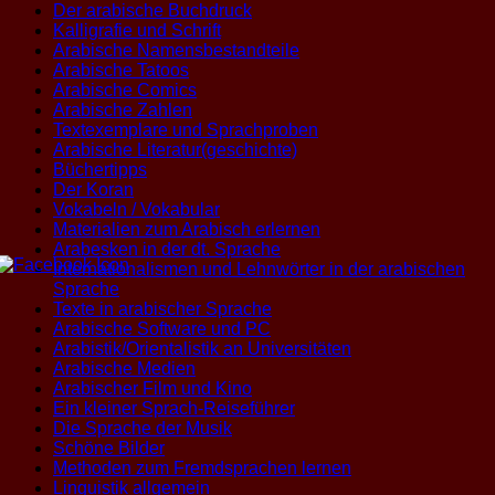
Der arabische Buchdruck
Kalligrafie und Schrift
Arabische Namensbestandteile
Arabische Tatoos
Arabische Comics
Arabische Zahlen
Textexemplare und Sprachproben
Arabische Literatur(geschichte)
Büchertipps
Der Koran
Vokabeln / Vokabular
Materialien zum Arabisch erlernen
Arabesken in der dt. Sprache
Internationalismen und Lehnwörter in der arabischen
Sprache
Texte in arabischer Sprache
Arabische Software und PC
Arabistik/Orientalistik an Universitäten
Arabische Medien
Arabischer Film und Kino
Ein kleiner Sprach-Reiseführer
Die Sprache der Musik
Schöne Bilder
Methoden zum Fremdsprachen lernen
Linguistik allgemein