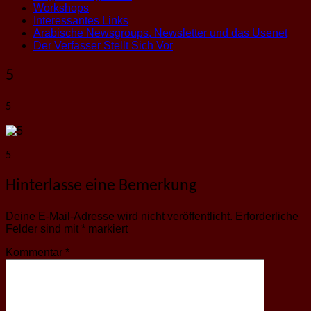
Workshops
Interessantes Links
Arabische Newsgroups, Newsletter und das Usenet
Der Verfasser Stellt Sich Vor
5
5
5
Hinterlasse eine Bemerkung
Deine E-Mail-Adresse wird nicht veröffentlicht.
Erforderliche
Felder sind mit
*
markiert
Kommentar
*