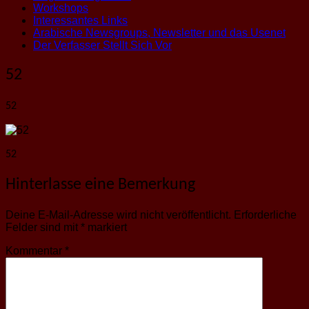
Workshops
Interessantes Links
Arabische Newsgroups, Newsletter und das Usenet
Der Verfasser Stellt Sich Vor
52
52
52
Hinterlasse eine Bemerkung
Deine E-Mail-Adresse wird nicht veröffentlicht.
Erforderliche
Felder sind mit
*
markiert
Kommentar
*