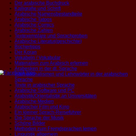
Der arabische Buchdruck
Kalligrafie und Schrift
Arabische Namensbestandteile
Arabische Tatoos
Arabische Comics
Arabische Zahlen
Textexemplare und Sprachproben
Arabische Literatur(geschichte)
Büchertipps
Der Koran
Vokabeln / Vokabular
Materialien zum Arabisch erlernen
Arabesken in der dt. Sprache
Internationalismen und Lehnwörter in der arabischen
Sprache
Texte in arabischer Sprache
Arabische Software und PC
Arabistik/Orientalistik an Universitäten
Arabische Medien
Arabischer Film und Kino
Ein kleiner Sprach-Reiseführer
Die Sprache der Musik
Schöne Bilder
Methoden zum Fremdsprachen lernen
Linguistik allgemein