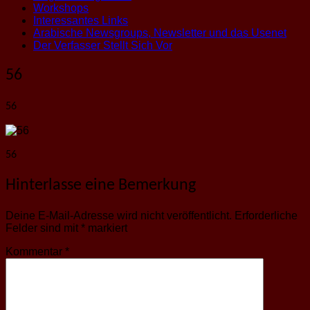
Workshops
Interessantes Links
Arabische Newsgroups, Newsletter und das Usenet
Der Verfasser Stellt Sich Vor
56
56
56
Hinterlasse eine Bemerkung
Deine E-Mail-Adresse wird nicht veröffentlicht.
Erforderliche
Felder sind mit
*
markiert
Kommentar
*