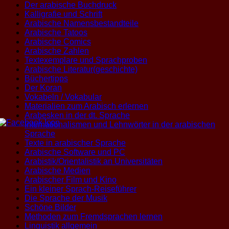
Der arabische Buchdruck
Kalligrafie und Schrift
Arabische Namensbestandteile
Arabische Tatoos
Arabische Comics
Arabische Zahlen
Textexemplare und Sprachproben
Arabische Literatur(geschichte)
Büchertipps
Der Koran
Vokabeln / Vokabular
Materialien zum Arabisch erlernen
Arabesken in der dt. Sprache
Internationalismen und Lehnwörter in der arabischen
Sprache
Texte in arabischer Sprache
Arabische Software und PC
Arabistik/Orientalistik an Universitäten
Arabische Medien
Arabischer Film und Kino
Ein kleiner Sprach-Reiseführer
Die Sprache der Musik
Schöne Bilder
Methoden zum Fremdsprachen lernen
Linguistik allgemein