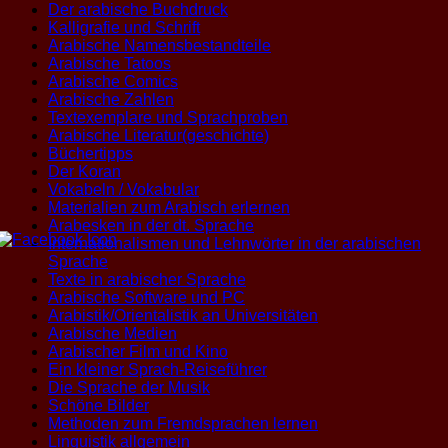
Der arabische Buchdruck
Kalligrafie und Schrift
Arabische Namensbestandteile
Arabische Tatoos
Arabische Comics
Arabische Zahlen
Textexemplare und Sprachproben
Arabische Literatur(geschichte)
Büchertipps
Der Koran
Vokabeln / Vokabular
Materialien zum Arabisch erlernen
Arabesken in der dt. Sprache
Internationalismen und Lehnwörter in der arabischen
Sprache
Texte in arabischer Sprache
Arabische Software und PC
Arabistik/Orientalistik an Universitäten
Arabische Medien
Arabischer Film und Kino
Ein kleiner Sprach-Reiseführer
Die Sprache der Musik
Schöne Bilder
Methoden zum Fremdsprachen lernen
Linguistik allgemein