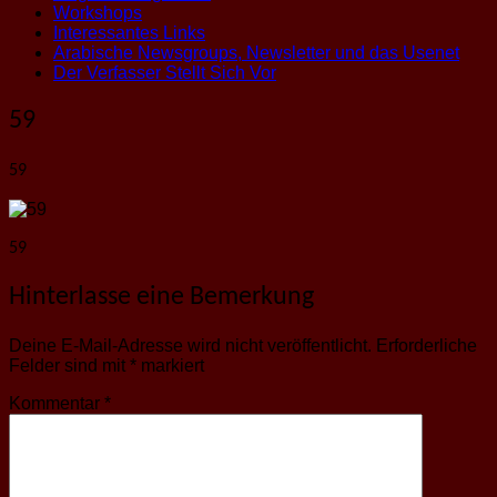
Workshops
Interessantes Links
Arabische Newsgroups, Newsletter und das Usenet
Der Verfasser Stellt Sich Vor
59
59
59
Hinterlasse eine Bemerkung
Deine E-Mail-Adresse wird nicht veröffentlicht.
Erforderliche
Felder sind mit
*
markiert
Kommentar
*