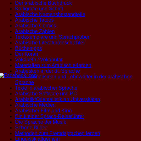
Der arabische Buchdruck
Kalligrafie und Schrift
Arabische Namensbestandteile
Arabische Tatoos
Arabische Comics
Arabische Zahlen
Textexemplare und Sprachproben
Arabische Literatur(geschichte)
Büchertipps
Der Koran
Vokabeln / Vokabular
Materialien zum Arabisch erlernen
Arabesken in der dt. Sprache
Internationalismen und Lehnwörter in der arabischen
Sprache
Texte in arabischer Sprache
Arabische Software und PC
Arabistik/Orientalistik an Universitäten
Arabische Medien
Arabischer Film und Kino
Ein kleiner Sprach-Reiseführer
Die Sprache der Musik
Schöne Bilder
Methoden zum Fremdsprachen lernen
Linguistik allgemein