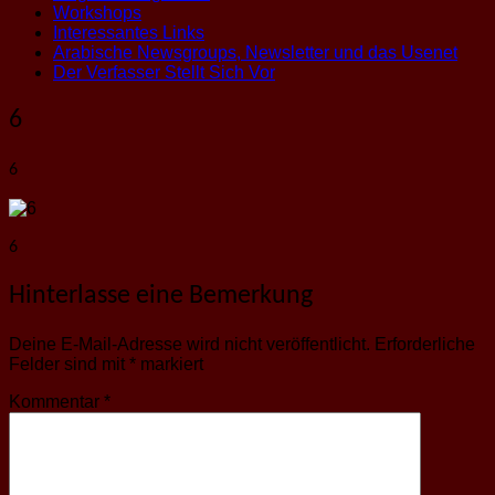
Workshops
Interessantes Links
Arabische Newsgroups, Newsletter und das Usenet
Der Verfasser Stellt Sich Vor
6
6
6
Hinterlasse eine Bemerkung
Deine E-Mail-Adresse wird nicht veröffentlicht.
Erforderliche
Felder sind mit
*
markiert
Kommentar
*