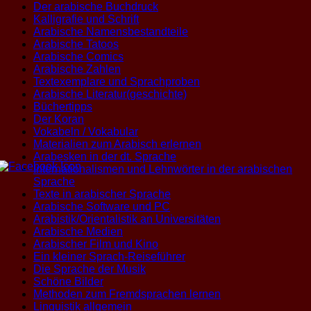
Der arabische Buchdruck
Kalligrafie und Schrift
Arabische Namensbestandteile
Arabische Tatoos
Arabische Comics
Arabische Zahlen
Textexemplare und Sprachproben
Arabische Literatur(geschichte)
Büchertipps
Der Koran
Vokabeln / Vokabular
Materialien zum Arabisch erlernen
Arabesken in der dt. Sprache
Internationalismen und Lehnwörter in der arabischen
Sprache
Texte in arabischer Sprache
Arabische Software und PC
Arabistik/Orientalistik an Universitäten
Arabische Medien
Arabischer Film und Kino
Ein kleiner Sprach-Reiseführer
Die Sprache der Musik
Schöne Bilder
Methoden zum Fremdsprachen lernen
Linguistik allgemein