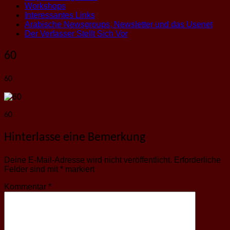
Workshops
Interessantes Links
Arabische Newsgroups, Newsletter und das Usenet
Der Verfasser Stellt Sich Vor
60
60
60
Hinterlasse eine Bemerkung
Deine E-Mail-Adresse wird nicht veröffentlicht.
Erforderliche
Felder sind mit
*
markiert
Kommentar
*