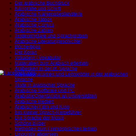
Der arabische Buchdruck
Kalligrafie und Schrift
Arabische Namensbestandteile
Arabische Tatoos
Arabische Comics
Arabische Zahlen
Textexemplare und Sprachproben
Arabische Literatur(geschichte)
Büchertipps
Der Koran
Vokabeln / Vokabular
Materialien zum Arabisch erlernen
Arabesken in der dt. Sprache
Internationalismen und Lehnwörter in der arabischen
Sprache
Texte in arabischer Sprache
Arabische Software und PC
Arabistik/Orientalistik an Universitäten
Arabische Medien
Arabischer Film und Kino
Ein kleiner Sprach-Reiseführer
Die Sprache der Musik
Schöne Bilder
Methoden zum Fremdsprachen lernen
Linguistik allgemein