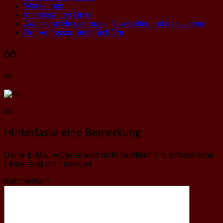
Workshops
Interessantes Links
Arabische Newsgroups, Newsletter und das Usenet
Der Verfasser Stellt Sich Vor
66
66
66
Hinterlasse eine Bemerkung
Deine E-Mail-Adresse wird nicht veröffentlicht.
Erforderliche
Felder sind mit
*
markiert
Kommentar
*