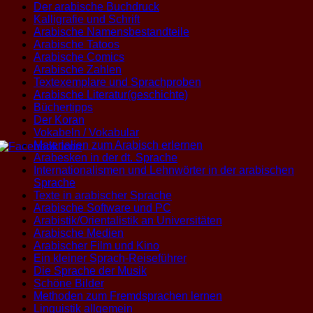
Der arabische Buchdruck
Kalligrafie und Schrift
Arabische Namensbestandteile
Arabische Tatoos
Arabische Comics
Arabische Zahlen
Textexemplare und Sprachproben
Arabische Literatur(geschichte)
Büchertipps
Der Koran
Vokabeln / Vokabular
Materialien zum Arabisch erlernen
Arabesken in der dt. Sprache
Internationalismen und Lehnwörter in der arabischen
Sprache
Texte in arabischer Sprache
Arabische Software und PC
Arabistik/Orientalistik an Universitäten
Arabische Medien
Arabischer Film und Kino
Ein kleiner Sprach-Reiseführer
Die Sprache der Musik
Schöne Bilder
Methoden zum Fremdsprachen lernen
Linguistik allgemein