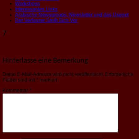
Workshops
Interessantes Links
Arabische Newsgroups, Newsletter und das Usenet
Der Verfasser Stellt Sich Vor
7
Hinterlasse eine Bemerkung
Deine E-Mail-Adresse wird nicht veröffentlicht.
Erforderliche
Felder sind mit
*
markiert
Kommentar
*