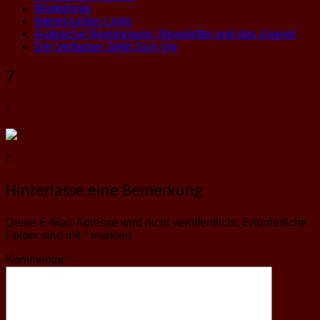
Workshops
Interessantes Links
Arabische Newsgroups, Newsletter und das Usenet
Der Verfasser Stellt Sich Vor
7
7
7
Hinterlasse eine Bemerkung
Deine E-Mail-Adresse wird nicht veröffentlicht.
Erforderliche
Felder sind mit
*
markiert
Kommentar
*