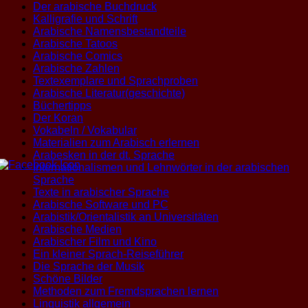
Der arabische Buchdruck
Kalligrafie und Schrift
Arabische Namensbestandteile
Arabische Tatoos
Arabische Comics
Arabische Zahlen
Textexemplare und Sprachproben
Arabische Literatur(geschichte)
Büchertipps
Der Koran
Vokabeln / Vokabular
Materialien zum Arabisch erlernen
Arabesken in der dt. Sprache
Internationalismen und Lehnwörter in der arabischen
Sprache
Texte in arabischer Sprache
Arabische Software und PC
Arabistik/Orientalistik an Universitäten
Arabische Medien
Arabischer Film und Kino
Ein kleiner Sprach-Reiseführer
Die Sprache der Musik
Schöne Bilder
Methoden zum Fremdsprachen lernen
Linguistik allgemein