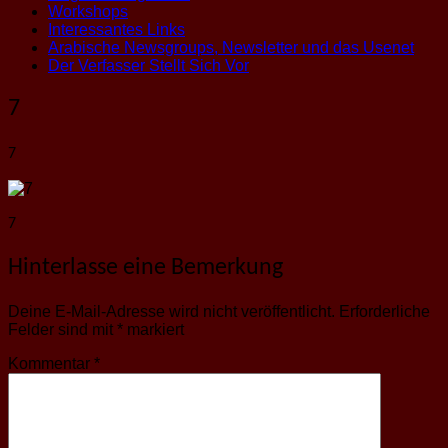
Workshops
Interessantes Links
Arabische Newsgroups, Newsletter und das Usenet
Der Verfasser Stellt Sich Vor
7
7
7
Hinterlasse eine Bemerkung
Deine E-Mail-Adresse wird nicht veröffentlicht.
Erforderliche
Felder sind mit
*
markiert
Kommentar
*