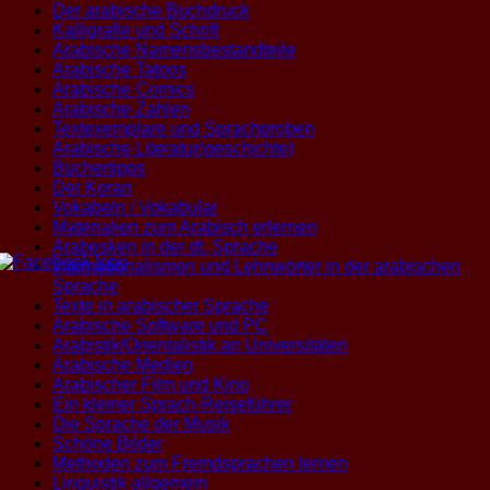
Der arabische Buchdruck
Kalligrafie und Schrift
Arabische Namensbestandteile
Arabische Tatoos
Arabische Comics
Arabische Zahlen
Textexemplare und Sprachproben
Arabische Literatur(geschichte)
Büchertipps
Der Koran
Vokabeln / Vokabular
Materialien zum Arabisch erlernen
Arabesken in der dt. Sprache
Internationalismen und Lehnwörter in der arabischen
Sprache
Texte in arabischer Sprache
Arabische Software und PC
Arabistik/Orientalistik an Universitäten
Arabische Medien
Arabischer Film und Kino
Ein kleiner Sprach-Reiseführer
Die Sprache der Musik
Schöne Bilder
Methoden zum Fremdsprachen lernen
Linguistik allgemein