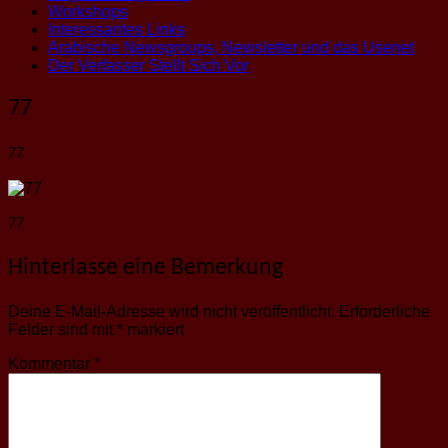
Workshops
Interessantes Links
Arabische Newsgroups, Newsletter und das Usenet
Der Verfasser Stellt Sich Vor
77
77
77
Hinterlasse eine Bemerkung
Deine E-Mail-Adresse wird nicht veröffentlicht.
Erforderliche
Felder sind mit
*
markiert
Kommentar
*