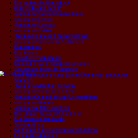
Der arabische Buchdruck
Kalligrafie und Schrift
Arabische Namensbestandteile
Arabische Tatoos
Arabische Comics
Arabische Zahlen
Textexemplare und Sprachproben
Arabische Literatur(geschichte)
Büchertipps
Der Koran
Vokabeln / Vokabular
Materialien zum Arabisch erlernen
Arabesken in der dt. Sprache
Internationalismen und Lehnwörter in der arabischen
Sprache
Texte in arabischer Sprache
Arabische Software und PC
Arabistik/Orientalistik an Universitäten
Arabische Medien
Arabischer Film und Kino
Ein kleiner Sprach-Reiseführer
Die Sprache der Musik
Schöne Bilder
Methoden zum Fremdsprachen lernen
Linguistik allgemein