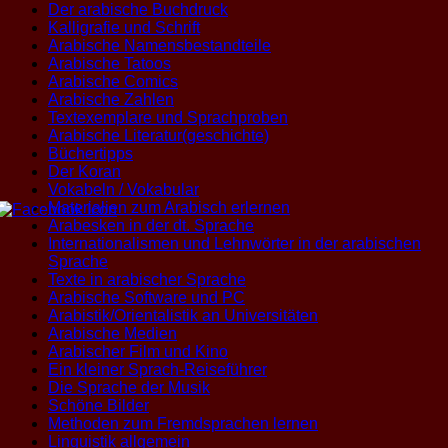
Der arabische Buchdruck
Kalligrafie und Schrift
Arabische Namensbestandteile
Arabische Tatoos
Arabische Comics
Arabische Zahlen
Textexemplare und Sprachproben
Arabische Literatur(geschichte)
Büchertipps
Der Koran
Vokabeln / Vokabular
Materialien zum Arabisch erlernen
Arabesken in der dt. Sprache
Internationalismen und Lehnwörter in der arabischen
Sprache
Texte in arabischer Sprache
Arabische Software und PC
Arabistik/Orientalistik an Universitäten
Arabische Medien
Arabischer Film und Kino
Ein kleiner Sprach-Reiseführer
Die Sprache der Musik
Schöne Bilder
Methoden zum Fremdsprachen lernen
Linguistik allgemein