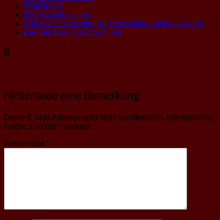
Workshops
Interessantes Links
Arabische Newsgroups, Newsletter und das Usenet
Der Verfasser Stellt Sich Vor
8
Hinterlasse eine Bemerkung
Deine E-Mail-Adresse wird nicht veröffentlicht.
Erforderliche
Felder sind mit
*
markiert
Kommentar
*