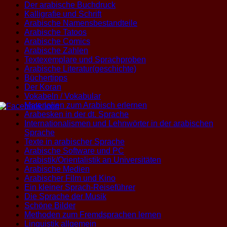
Der arabische Buchdruck
Kalligrafie und Schrift
Arabische Namensbestandteile
Arabische Tatoos
Arabische Comics
Arabische Zahlen
Textexemplare und Sprachproben
Arabische Literatur(geschichte)
Büchertipps
Der Koran
Vokabeln / Vokabular
Materialien zum Arabisch erlernen
Arabesken in der dt. Sprache
Internationalismen und Lehnwörter in der arabischen
Sprache
Texte in arabischer Sprache
Arabische Software und PC
Arabistik/Orientalistik an Universitäten
Arabische Medien
Arabischer Film und Kino
Ein kleiner Sprach-Reiseführer
Die Sprache der Musik
Schöne Bilder
Methoden zum Fremdsprachen lernen
Linguistik allgemein