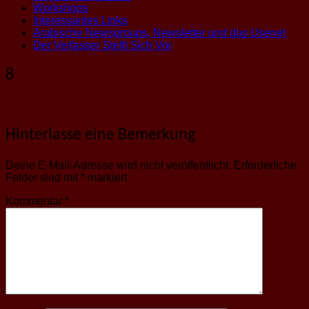
Workshops
Interessantes Links
Arabische Newsgroups, Newsletter und das Usenet
Der Verfasser Stellt Sich Vor
8
Hinterlasse eine Bemerkung
Deine E-Mail-Adresse wird nicht veröffentlicht.
Erforderliche
Felder sind mit
*
markiert
Kommentar
*