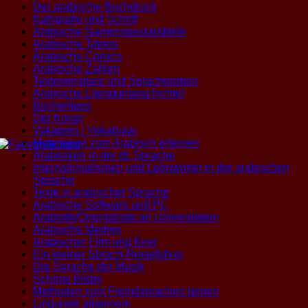
Der arabische Buchdruck
Kalligrafie und Schrift
Arabische Namensbestandteile
Arabische Tatoos
Arabische Comics
Arabische Zahlen
Textexemplare und Sprachproben
Arabische Literatur(geschichte)
Büchertipps
Der Koran
Vokabeln / Vokabular
Materialien zum Arabisch erlernen
Arabesken in der dt. Sprache
Internationalismen und Lehnwörter in der arabischen
Sprache
Texte in arabischer Sprache
Arabische Software und PC
Arabistik/Orientalistik an Universitäten
Arabische Medien
Arabischer Film und Kino
Ein kleiner Sprach-Reiseführer
Die Sprache der Musik
Schöne Bilder
Methoden zum Fremdsprachen lernen
Linguistik allgemein