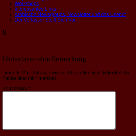
Workshops
Interessantes Links
Arabische Newsgroups, Newsletter und das Usenet
Der Verfasser Stellt Sich Vor
8
Hinterlasse eine Bemerkung
Deine E-Mail-Adresse wird nicht veröffentlicht.
Erforderliche
Felder sind mit
*
markiert
Kommentar
*