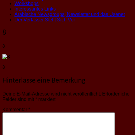
Workshops
Interessantes Links
Arabische Newsgroups, Newsletter und das Usenet
Der Verfasser Stellt Sich Vor
8
8
8
Hinterlasse eine Bemerkung
Deine E-Mail-Adresse wird nicht veröffentlicht.
Erforderliche
Felder sind mit
*
markiert
Kommentar
*