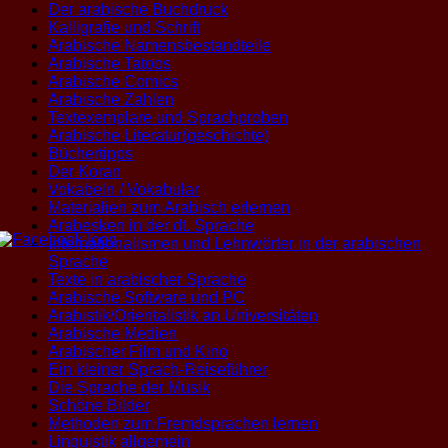
Der arabische Buchdruck
Kalligrafie und Schrift
Arabische Namensbestandteile
Arabische Tatoos
Arabische Comics
Arabische Zahlen
Textexemplare und Sprachproben
Arabische Literatur(geschichte)
Büchertipps
Der Koran
Vokabeln / Vokabular
Materialien zum Arabisch erlernen
Arabesken in der dt. Sprache
Internationalismen und Lehnwörter in der arabischen
Sprache
Texte in arabischer Sprache
Arabische Software und PC
Arabistik/Orientalistik an Universitäten
Arabische Medien
Arabischer Film und Kino
Ein kleiner Sprach-Reiseführer
Die Sprache der Musik
Schöne Bilder
Methoden zum Fremdsprachen lernen
Linguistik allgemein