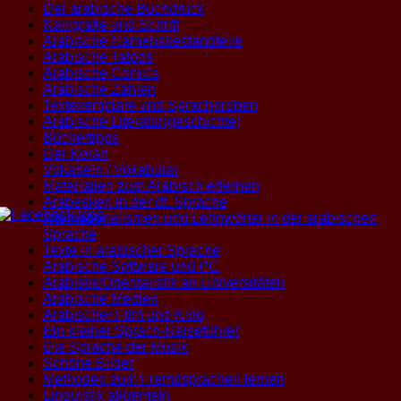
Der arabische Buchdruck
Kalligrafie und Schrift
Arabische Namensbestandteile
Arabische Tatoos
Arabische Comics
Arabische Zahlen
Textexemplare und Sprachproben
Arabische Literatur(geschichte)
Büchertipps
Der Koran
Vokabeln / Vokabular
Materialien zum Arabisch erlernen
Arabesken in der dt. Sprache
Internationalismen und Lehnwörter in der arabischen
Sprache
Texte in arabischer Sprache
Arabische Software und PC
Arabistik/Orientalistik an Universitäten
Arabische Medien
Arabischer Film und Kino
Ein kleiner Sprach-Reiseführer
Die Sprache der Musik
Schöne Bilder
Methoden zum Fremdsprachen lernen
Linguistik allgemein