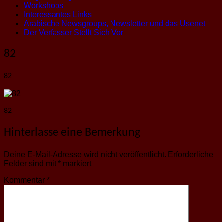
Workshops
Interessantes Links
Arabische Newsgroups, Newsletter und das Usenet
Der Verfasser Stellt Sich Vor
82
82
82
Hinterlasse eine Bemerkung
Deine E-Mail-Adresse wird nicht veröffentlicht.
Erforderliche
Felder sind mit
*
markiert
Kommentar
*