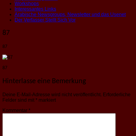
Workshops
Interessantes Links
Arabische Newsgroups, Newsletter und das Usenet
Der Verfasser Stellt Sich Vor
87
87
87
Hinterlasse eine Bemerkung
Deine E-Mail-Adresse wird nicht veröffentlicht.
Erforderliche
Felder sind mit
*
markiert
Kommentar
*