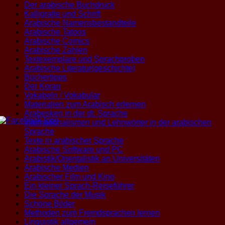
Der arabische Buchdruck
Kalligrafie und Schrift
Arabische Namensbestandteile
Arabische Tatoos
Arabische Comics
Arabische Zahlen
Textexemplare und Sprachproben
Arabische Literatur(geschichte)
Büchertipps
Der Koran
Vokabeln / Vokabular
Materialien zum Arabisch erlernen
Arabesken in der dt. Sprache
Internationalismen und Lehnwörter in der arabischen
Sprache
Texte in arabischer Sprache
Arabische Software und PC
Arabistik/Orientalistik an Universitäten
Arabische Medien
Arabischer Film und Kino
Ein kleiner Sprach-Reiseführer
Die Sprache der Musik
Schöne Bilder
Methoden zum Fremdsprachen lernen
Linguistik allgemein