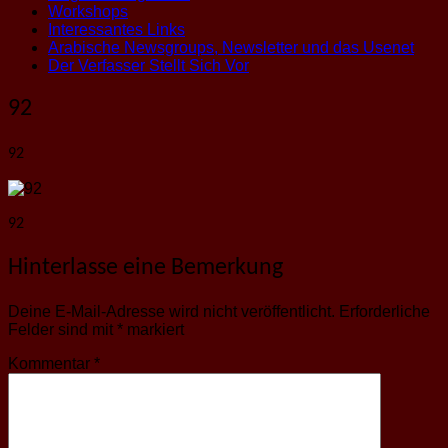
Workshops
Interessantes Links
Arabische Newsgroups, Newsletter und das Usenet
Der Verfasser Stellt Sich Vor
92
92
92
Hinterlasse eine Bemerkung
Deine E-Mail-Adresse wird nicht veröffentlicht.
Erforderliche
Felder sind mit
*
markiert
Kommentar
*