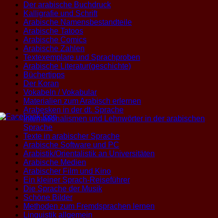
Der arabische Buchdruck
Kalligrafie und Schrift
Arabische Namensbestandteile
Arabische Tatoos
Arabische Comics
Arabische Zahlen
Textexemplare und Sprachproben
Arabische Literatur(geschichte)
Büchertipps
Der Koran
Vokabeln / Vokabular
Materialien zum Arabisch erlernen
Arabesken in der dt. Sprache
Internationalismen und Lehnwörter in der arabischen
Sprache
Texte in arabischer Sprache
Arabische Software und PC
Arabistik/Orientalistik an Universitäten
Arabische Medien
Arabischer Film und Kino
Ein kleiner Sprach-Reiseführer
Die Sprache der Musik
Schöne Bilder
Methoden zum Fremdsprachen lernen
Linguistik allgemein