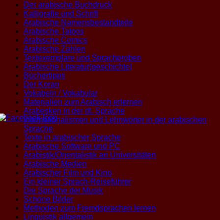
Der arabische Buchdruck
Kalligrafie und Schrift
Arabische Namensbestandteile
Arabische Tatoos
Arabische Comics
Arabische Zahlen
Textexemplare und Sprachproben
Arabische Literatur(geschichte)
Büchertipps
Der Koran
Vokabeln / Vokabular
Materialien zum Arabisch erlernen
Arabesken in der dt. Sprache
Internationalismen und Lehnwörter in der arabischen
Sprache
Texte in arabischer Sprache
Arabische Software und PC
Arabistik/Orientalistik an Universitäten
Arabische Medien
Arabischer Film und Kino
Ein kleiner Sprach-Reiseführer
Die Sprache der Musik
Schöne Bilder
Methoden zum Fremdsprachen lernen
Linguistik allgemein