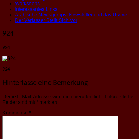
Workshops
Interessantes Links
Arabische Newsgroups, Newsletter und das Usenet
Der Verfasser Stellt Sich Vor
924
924
924
Hinterlasse eine Bemerkung
Deine E-Mail-Adresse wird nicht veröffentlicht.
Erforderliche
Felder sind mit
*
markiert
Kommentar
*