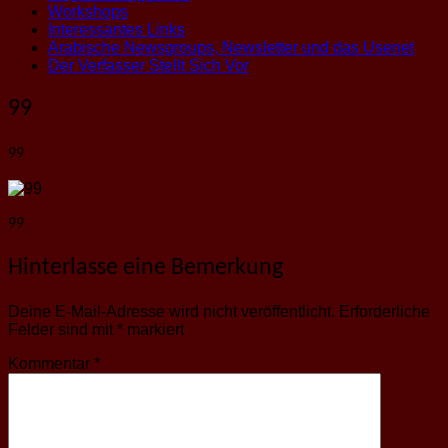
Workshops
Interessantes Links
Arabische Newsgroups, Newsletter und das Usenet
Der Verfasser Stellt Sich Vor
99
99
99
Hinterlasse eine Bemerkung
Deine E-Mail-Adresse wird nicht veröffentlicht.
Erforderliche
Felder sind mit
*
markiert
Kommentar
*