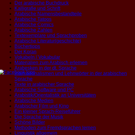
Der arabische Buchdruck
Kalligrafie und Schrift
Arabische Namensbestandteile
Arabische Tatoos
Arabische Comics
Arabische Zahlen
Textexemplare und Sprachproben
Arabische Literatur(geschichte)
Büchertipps
Der Koran
Vokabeln / Vokabular
Materialien zum Arabisch erlernen
Arabesken in der dt. Sprache
Internationalismen und Lehnwörter in der arabischen
Sprache
Texte in arabischer Sprache
Arabische Software und PC
Arabistik/Orientalistik an Universitäten
Arabische Medien
Arabischer Film und Kino
Ein kleiner Sprach-Reiseführer
Die Sprache der Musik
Schöne Bilder
Methoden zum Fremdsprachen lernen
Linguistik allgemein